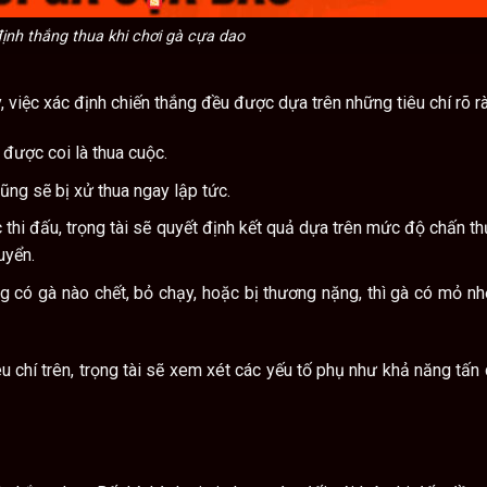
ịnh thắng thua khi chơi gà cựa dao
, việc xác định chiến thắng đều được dựa trên những tiêu chí rõ r
 được coi là thua cuộc.
ũng sẽ bị xử thua ngay lập tức.
 thi đấu, trọng tài sẽ quyết định kết quả dựa trên mức độ chấn t
uyển.
g có gà nào chết, bỏ chạy, hoặc bị thương nặng, thì gà có mỏ n
u chí trên, trọng tài sẽ xem xét các yếu tố phụ như khả năng tấn