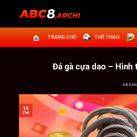
Chuyển
đến
nội
dung
TRANG CHỦ
THỂ THAO
Đá gà cựa dao – Hình 
ĐÃ ĐĂN
14
Th9