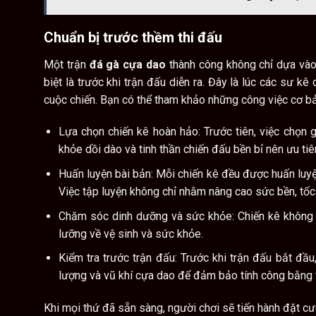
Chuẩn bị trước thềm thi đấu
Một trận
đá gà cựa dao
thành công không chỉ dựa vào
biệt là trước khi trận đấu diễn ra. Đây là lúc các sư 
cuộc chiến. Bạn có thể tham khảo những công việc cơ b
Lựa chọn chiến kê hoàn hảo: Trước tiên, việc chọn g
khỏe dồi dào và tinh thần chiến đấu bền bỉ nên ưu ti
Huấn luyện bài bản: Mỗi chiến kê đều được huấn luyệ
Việc tập luyện không chỉ nhằm nâng cao sức bền, tốc
Chăm sóc dinh dưỡng và sức khỏe: Chiến kê không
lưỡng về vệ sinh và sức khỏe.
Kiểm tra trước trận đấu: Trước khi trận đấu bắt đầ
lượng và vũ khí cựa dao để đảm bảo tính công bằng 
Khi mọi thứ đã sẵn sàng, người chơi sẽ tiến hành đặt c