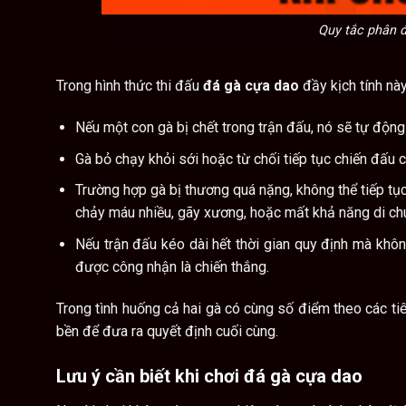
Quy tắc phân đ
Trong hình thức thi đấu
đá gà cựa dao
đầy kịch tính này
Nếu một con gà bị chết trong trận đấu, nó sẽ tự động
Gà bỏ chạy khỏi sới hoặc từ chối tiếp tục chiến đấu c
Trường hợp gà bị thương quá nặng, không thể tiếp tục
chảy máu nhiều, gãy xương, hoặc mất khả năng di ch
Nếu trận đấu kéo dài hết thời gian quy định mà khôn
được công nhận là chiến thắng.
Trong tình huống cả hai gà có cùng số điểm theo các tiê
bền để đưa ra quyết định cuối cùng.
Lưu ý cần biết khi chơi đá gà cựa dao