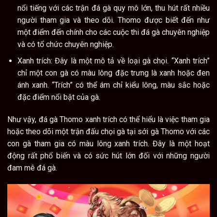
nổi tiếng với các trận đá gà quy mô lớn, thu hút rất nhiều
người tham gia và theo dõi. Thomo được biết đến như
một điểm đến chính cho các cuộc thi đá gà chuyên nghiệp
và có tổ chức chuyên nghiệp.
Xanh trích: Đây là một mô tả về loại gà chọi. “Xanh trích”
chỉ một con gà có màu lông đặc trưng là xanh hoặc đen
ánh xanh. “Trích” có thể ám chỉ kiểu lông, màu sắc hoặc
đặc điểm nổi bật của gà.
Như vậy, đá gà Thomo xanh trích có thể hiểu là việc tham gia
hoặc theo dõi một trận đấu chọi gà tại sới gà Thomo với các
con gà tham gia có màu lông xanh trích. Đây là một hoạt
động rất phổ biến và có sức hút lớn đối với những người
đam mê đá gà.