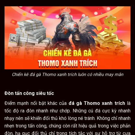
Chiến kê đá gà Thomo xanh trích luôn có nhiều may mắn
Đòn tấn công siêu tốc
Điểm mạnh nổi bật khác của
đá gà Thomo xanh trích
là
tốc độ ra đòn nhanh như chớp. Những cú đá cực kỳ nhanh
nhạy nên sẽ khiến đối thủ khó lòng né tránh. Không chỉ nhanh
nhẹn trong tấn công, chúng còn rất hiệu quả trong việc phản
đòn, hạ gục đối thủ chỉ trong tích tắc với sự hỗ trợ từ cựa