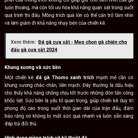
luôn thoáng, mà còn tối ưu hóa khả năng quan sát trong suốt
quá trình thi đấu. Mồng trích quá lớn có thể cản trở tầm nhìn
và làm giảm đi khả năng nhạy bén của chiến kê.
Xem thêm:
Đá gà cựa sắt - Mẹo chọn gà chiến cho
đấu gà cựa sắt 2024
Khung xương và sức bền
Một chiến kê
đá gà Thomo xanh trích
mạnh mẽ cần có
khung xương chắc chắn, liền mạch. Đây thường là dấu hiệu
cho thấy khả năng chống chịu tốt trước những đòn tấn công
khốc liệt. Sức bền là yếu tố quan trọng, giúp chiến kê duy trì
phong độ cao trong suốt thời gian dài của trận đấu, đảm
bảo rằng nó không bị mất sức quá nhanh và luôn sẵn sàng
đáp trả đối thủ.
Hình dạng mồng trích và kỹ thuật đá