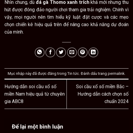
Nhìn chung, dù
đá gà Thomo xanh trích
khá mới nhưng thu
hút được đông đảo người chơi tham gia trải nghiệm. Chính vì
vậy, mọi người nên tìm hiểu kỹ luật đặt cược và các mẹo
chọn chiến kê hiệu quả trên để nâng cao khả năng dự đoán
của mình.
Mục nhập này đã được đăng trong
Tin tức
. Đánh dấu trang
permalink
.
Hướng dẫn soi cầu xổ số
Soi cầu xổ số miền Bắc –
miền Nam hiệu quả từ chuyên
Hướng dẫn cách chọn số
gia ABC8
chuẩn 2024
Để lại một bình luận