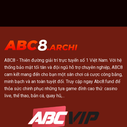
ABC8
- Thiên đường giải trí trực tuyến số 1 Việt Nam. Với hệ
thống bảo mật tối tân và đội ngũ hỗ trợ chuyên nghiệp, ABC8
cam kết mang đến cho bạn một sân chơi cá cược công bằng,
minh bạch và an toàn tuyệt đối. Truy cập ngay Abc8.fund để
thỏa sức chinh phục những tựa game đỉnh cao thử: casino
live, thể thao, bắn cá, quay hũ,...