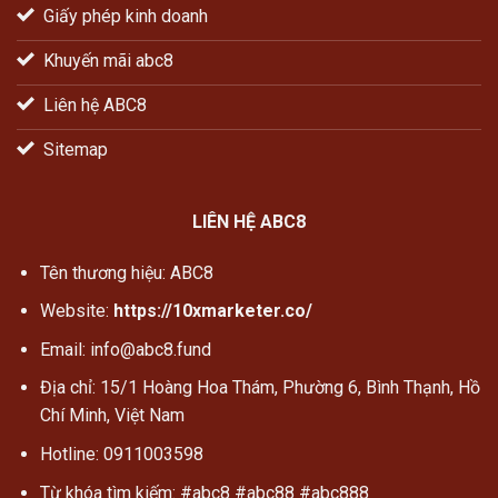
Giấy phép kinh doanh
Khuyến mãi abc8
Liên hệ ABC8
Sitemap
LIÊN HỆ ABC8
Tên thương hiệu: ABC8
Website:
https://10xmarketer.co/
Email:
info@abc8.fund
Địa chỉ:
15/1 Hoàng Hoa Thám, Phường 6, Bình Thạnh, Hồ
Chí Minh, Việt Nam
Hotline:
0911003598
Từ khóa tìm kiếm: #abc8 #abc88 #abc888