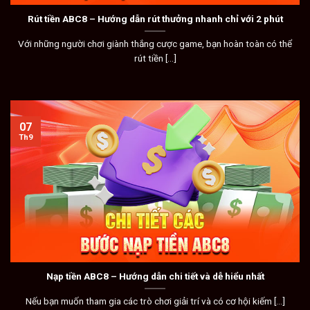
Rút tiền ABC8 – Hướng dẫn rút thưởng nhanh chỉ với 2 phút
Với những người chơi giành thắng cược game, bạn hoàn toàn có thể
rút tiền [...]
07
Th9
Nạp tiền ABC8 – Hướng dẫn chi tiết và dễ hiểu nhất
Nếu bạn muốn tham gia các trò chơi giải trí và có cơ hội kiếm [...]