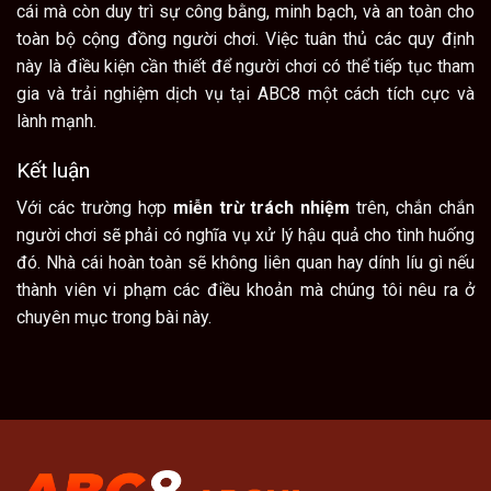
cái mà còn duy trì sự công bằng, minh bạch, và an toàn cho
toàn bộ cộng đồng người chơi. Việc tuân thủ các quy định
này là điều kiện cần thiết để người chơi có thể tiếp tục tham
gia và trải nghiệm dịch vụ tại ABC8 một cách tích cực và
lành mạnh.
Kết luận
Với các trường hợp
miễn trừ trách nhiệm
trên, chắn chắn
người chơi sẽ phải có nghĩa vụ xử lý hậu quả cho tình huống
đó. Nhà cái hoàn toàn sẽ không liên quan hay dính líu gì nếu
thành viên vi phạm các điều khoản mà chúng tôi nêu ra ở
chuyên mục trong bài này.