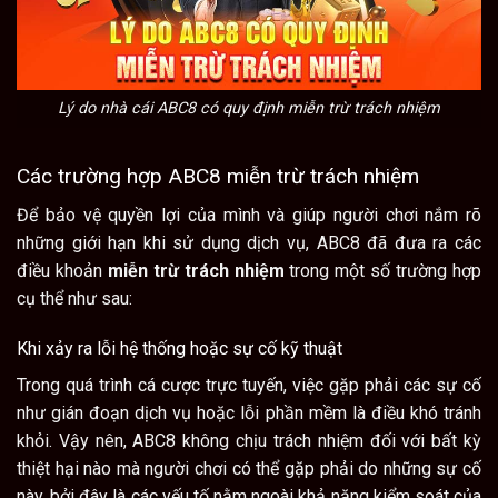
Lý do nhà cái ABC8 có quy định miễn trừ trách nhiệm
Các trường hợp ABC8 miễn trừ trách nhiệm
Để bảo vệ quyền lợi của mình và giúp người chơi nắm rõ
những giới hạn khi sử dụng dịch vụ, ABC8 đã đưa ra các
điều khoản
miễn trừ trách nhiệm
trong một số trường hợp
cụ thể như sau:
Khi xảy ra lỗi hệ thống hoặc sự cố kỹ thuật
Trong quá trình cá cược trực tuyến, việc gặp phải các sự cố
như gián đoạn dịch vụ hoặc lỗi phần mềm là điều khó tránh
khỏi. Vậy nên, ABC8 không chịu trách nhiệm đối với bất kỳ
thiệt hại nào mà người chơi có thể gặp phải do những sự cố
này, bởi đây là các yếu tố nằm ngoài khả năng kiểm soát của