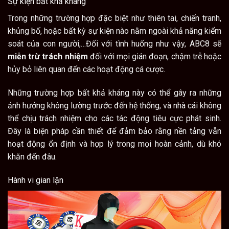
Sự kiện bất khả kháng
Trong những trường hợp đặc biệt như thiên tai, chiến tranh,
khủng bố, hoặc bất kỳ sự kiện nào nằm ngoài khả năng kiểm
soát của con người,…Đối với tình huống như vậy, ABC8 sẽ
miễn trừ trách nhiệm
đối với mọi gián đoạn, chậm trễ hoặc
hủy bỏ liên quan đến các hoạt động cá cược.
Những trường hợp bất khả kháng này có thể gây ra những
ảnh hưởng không lường trước đến hệ thống, và nhà cái không
thể chịu trách nhiệm cho các tác động tiêu cực phát sinh.
Đây là biện pháp cần thiết để đảm bảo rằng nền tảng vẫn
hoạt động ổn định và hợp lý trong mọi hoàn cảnh, dù khó
khăn đến đâu.
Hành vi gian lận