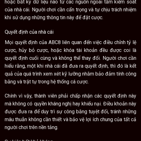
hoặc bất kỳ dữ liệu nào từ các nguồn ngoài tầm kiểm soát
của nhà cái. Người chơi cần cẩn trọng và tự chịu trách nhiệm
khi sử dụng những thông tin này để đặt cược.
Quyết định của nhà cái
Mọi quyết định của ABC8 liên quan đến việc điều chỉnh tỷ lệ
cược, hủy bỏ cược, hoặc khóa tài khoản đều được coi là
quyết định cuối cùng và không thể thay đổi. Người chơi cần
hiểu rằng, một khi nhà cái đã đưa ra quyết định, thì đó là kết
quả của quá trình xem xét kỹ lưỡng nhằm bảo đảm tính công
bằng và trật tự trong hệ thống cá cược.
Chính vì vậy, thành viên phải chấp nhận các quyết định này
mà không có quyền kháng nghị hay khiếu nại. Điều khoản này
được đưa ra để duy trì sự công bằng tuyệt đối, tránh những
mâu thuẫn không cần thiết và bảo vệ lợi ích chung của tất cả
người chơi trên nền tảng.