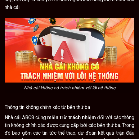
nhà cái.
Nhà cái không có trách nhiệm với lỗi hệ thống
Thông tin không chính xác từ bên thứ ba
Nhà cái ABC8 cũng
miễn trừ trách nhiệm
đối với các thông
tin không chính xác được cung cấp bởi các bên thứ ba. Trong
đó bao gồm các tin tức thể thao, dự đoán kết quả trận đấu