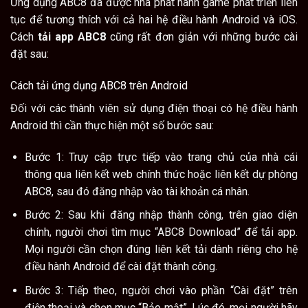
Ứng dụng ABC8 đã được nhà phát hành game phát triển liên
tục để tương thích với cả hai hệ điều hành Android và iOS.
Cách
tải app ABC8
cũng rất đơn giản với những bước cài
đặt sau:
Cách tải ứng dụng ABC8 trên Android
Đối với các thành viên sử dụng điện thoại có hệ điều hành
Android thì cần thực hiện một số bước sau:
Bước 1: Truy cập trực tiếp vào trang chủ của nhà cái
thông qua liên kết web chính thức hoặc liên kết dự phòng
ABC8, sau đó đăng nhập vào tài khoản cá nhân.
Bước 2: Sau khi đăng nhập thành công, trên giao diện
chính, người chơi tìm mục “ABC8 Download” để tải app.
Mọi người cần chọn đúng liên kết tải dành riêng cho hệ
điều hành Android để cài đặt thành công.
Bước 3: Tiếp theo, người chơi vào phần “Cài đặt” trên
điện thoại và chọn mục “Bảo mật”. Lúc đó, mọi người hãy