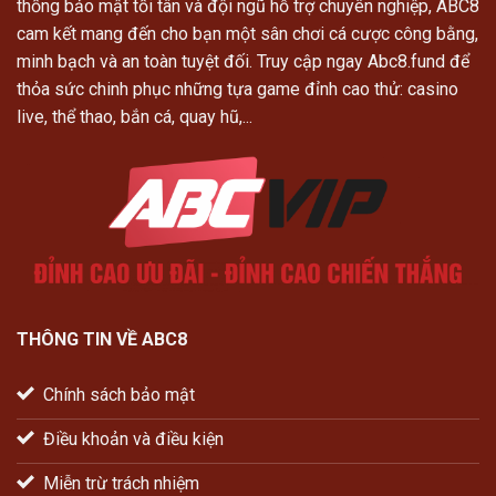
thống bảo mật tối tân và đội ngũ hỗ trợ chuyên nghiệp, ABC8
cam kết mang đến cho bạn một sân chơi cá cược công bằng,
minh bạch và an toàn tuyệt đối. Truy cập ngay Abc8.fund để
thỏa sức chinh phục những tựa game đỉnh cao thử: casino
live, thể thao, bắn cá, quay hũ,...
THÔNG TIN VỀ ABC8
Chính sách bảo mật
Điều khoản và điều kiện
Miễn trừ trách nhiệm