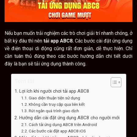
Nếu bạn muốn trải nghiệm các trò chơi giải trí nhanh chóng, ở
bất kỳ đâu thì nên
tải app ABC8.
Các bước cài đặt ứng dụng
về điện thoại di động cũng rất đơn giản, dễ thực hiện. Chỉ
cần tuân thủ đúng theo các bước hướng dẫn chi tiết dưới
đây là bạn sẽ tải ứng dụng thành công.
Tóm tắt
Lợi ích khi người chơi tải app ABC8
Giao diện thuận tiện sử dụng
Không cần truy cập qua liên kết
Rút ngắn quá trình giao dịch
Hướng dẫn cài đặt ứng dụng ABC8 cho người mới
Cách tải ứng dụng ABC8 trên Android
Các bước cài đặt app ABC8 iOS