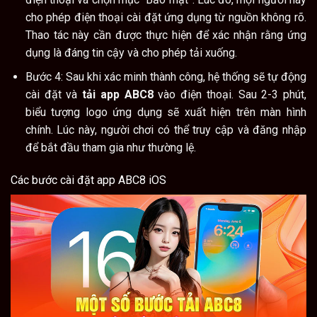
cho phép điện thoại cài đặt ứng dụng từ nguồn không rõ.
Thao tác này cần được thực hiện để xác nhận rằng ứng
dụng là đáng tin cậy và cho phép tải xuống.
Bước 4: Sau khi xác minh thành công, hệ thống sẽ tự động
cài đặt và
tải app ABC8
vào điện thoại. Sau 2-3 phút,
biểu tượng logo ứng dụng sẽ xuất hiện trên màn hình
chính. Lúc này, người chơi có thể truy cập và đăng nhập
để bắt đầu tham gia như thường lệ.
Các bước cài đặt app ABC8 iOS