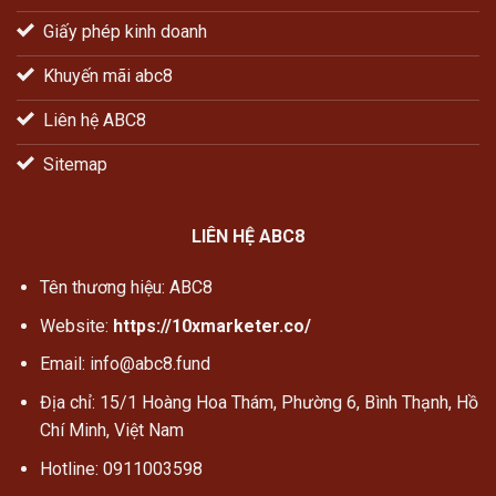
Giấy phép kinh doanh
Khuyến mãi abc8
Liên hệ ABC8
Sitemap
LIÊN HỆ ABC8
Tên thương hiệu: ABC8
Website:
https://10xmarketer.co/
Email:
info@abc8.fund
Địa chỉ:
15/1 Hoàng Hoa Thám, Phường 6, Bình Thạnh, Hồ
Chí Minh, Việt Nam
Hotline:
0911003598