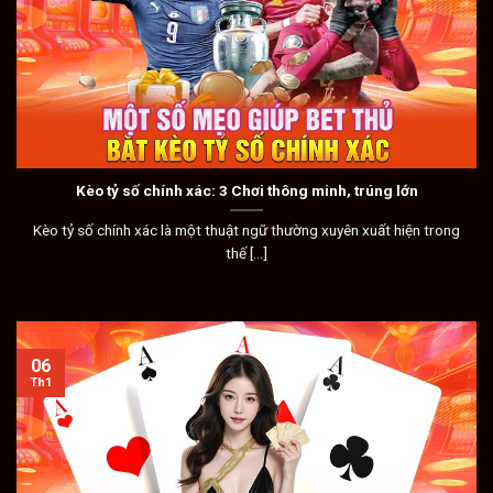
Kèo tỷ số chính xác: 3 Chơi thông minh, trúng lớn
Kèo tỷ số chính xác là một thuật ngữ thường xuyên xuất hiện trong
thế [...]
06
Th1