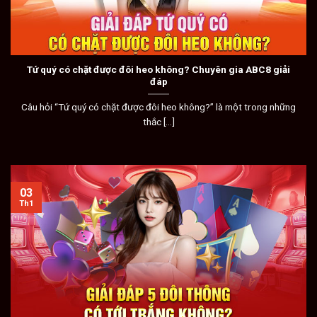
Tứ quý có chặt được đôi heo không? Chuyên gia ABC8 giải
đáp
Câu hỏi “Tứ quý có chặt được đôi heo không?” là một trong những
thắc [...]
03
Th1