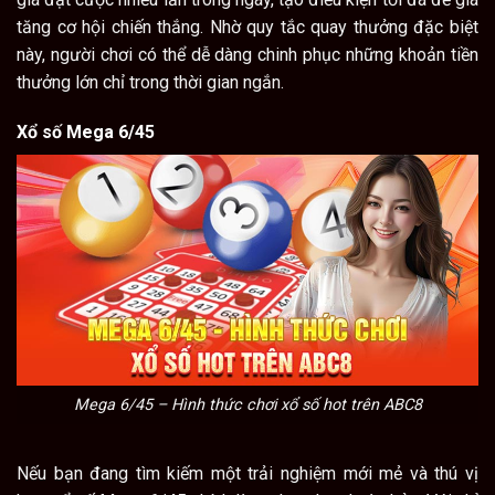
tăng cơ hội chiến thắng. Nhờ quy tắc quay thưởng đặc biệt
này, người chơi có thể dễ dàng chinh phục những khoản tiền
thưởng lớn chỉ trong thời gian ngắn.
Xổ số Mega 6/45
Mega 6/45 – Hình thức chơi xổ số hot trên ABC8
Nếu bạn đang tìm kiếm một trải nghiệm mới mẻ và thú vị