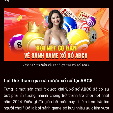
Đôi nét cơ bản về sảnh game xổ số ABC8
Lợi thế tham gia cá cược xổ số tại ABC8
Từng là một sân chơi ít được chú ý,
xổ số ABC8
đã có sự
bứt phá ấn tượng, nhanh chóng trở thành trò chơi hot nhất
năm 2024. Điều gì đã giúp bộ môn này chiếm trọn trái tim
người chơi? Đó là bởi sảnh game sở hữu nhiều ưu điểm vượt