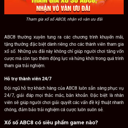
Tham gia xổ số ABC8, nhận vô vàn ưu đãi
ABC8 thường xuyên tung ra các chương trình khuyến mãi,
tặng thưởng đặc biệt dành riêng cho các thành viên tham gia
xổ số. Những ưu đãi này không chỉ giúp người chơi tăng vốn
cược mà còn tạo thêm động lực và hứng khởi trong quá trình
tham gia trải nghiệm.
Hỗ trợ thành viên 24/7
Đội ngũ hỗ trợ khách hàng của ABC8 luôn sẵn sàng phục vụ
24/7, giải đáp mọi thắc mắc, băn khoẳn. Đặc biệt là nhân
viên sẽ giúp người chơi giải quyết các vấn đề kỹ thuật nhanh
chóng, đảm bảo trải nghiệm cá cược luôn suôn sẻ.
Xổ số ABC8 có siêu phẩm game nào?