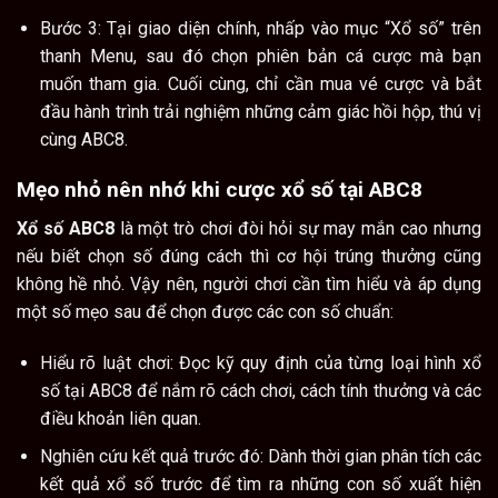
Bước 3: Tại giao diện chính, nhấp vào mục “Xổ số” trên
thanh Menu, sau đó chọn phiên bản cá cược mà bạn
muốn tham gia. Cuối cùng, chỉ cần mua vé cược và bắt
đầu hành trình trải nghiệm những cảm giác hồi hộp, thú vị
cùng ABC8.
Mẹo nhỏ nên nhớ khi cược xổ số tại ABC8
Xổ số ABC8
là một trò chơi đòi hỏi sự may mắn cao nhưng
nếu biết chọn số đúng cách thì cơ hội trúng thưởng cũng
không hề nhỏ. Vậy nên, người chơi cần tìm hiểu và áp dụng
một số mẹo sau để chọn được các con số chuẩn:
Hiểu rõ luật chơi: Đọc kỹ quy định của từng loại hình xổ
số tại ABC8 để nắm rõ cách chơi, cách tính thưởng và các
điều khoản liên quan.
Nghiên cứu kết quả trước đó: Dành thời gian phân tích các
kết quả xổ số trước để tìm ra những con số xuất hiện