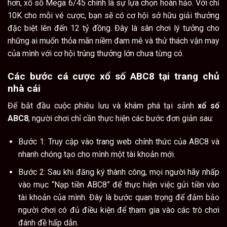
hơn, xổ số Mega 6/45 chính là sự lựa chọn hoàn hảo. Với chỉ
10K cho mỗi vé cược, bạn sẽ có cơ hội sở hữu giải thưởng
đặc biệt lên đến 12 tỷ đồng. Đây là sân chơi lý tưởng cho
những ai muốn thỏa mãn niềm đam mê và thử thách vận may
của mình với cơ hội trúng thưởng lớn chưa từng có.
Các bước cá cược xổ số ABC8 tại trang chủ
nhà cái
Để bắt đầu cuộc phiêu lưu và khám phá tại sảnh
xổ số
ABC8
, người chơi chỉ cần thực hiện các bước đơn giản sau:
Bước 1: Truy cập vào trang web chính thức của ABC8 và
nhanh chóng tạo cho mình một tài khoản mới.
Bước 2: Sau khi đăng ký thành công, mọi người hãy nhấp
vào mục “Nạp tiền ABC8” để thực hiện việc gửi tiền vào
tài khoản của mình. Đây là bước quan trọng để đảm bảo
người chơi có đủ điều kiện để tham gia vào các trò chơi
đánh đề hấp dẫn.