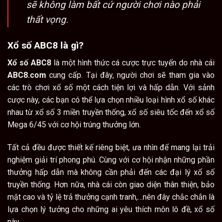
sẽ không làm bất cứ người chơi nào phải
thất vọng.
Xổ số ABC8 là gì?
Xổ số ABC8
là một hình thức cá cược trực tuyến do nhà cái
ABC8.com
cung cấp. Tại đây, người chơi sẽ tham gia vào
các trò chơi xổ số một cách tiện lợi và hấp dẫn. Với sảnh
cược này, các bạn có thể lựa chọn nhiều loại hình xổ số khác
nhau từ xổ số 3 miền truyền thống, xổ số siêu tốc đến xổ số
Mega 6/45 với cơ hội trúng thưởng lớn.
Tất cả đều được thiết kế riêng biệt, ưa nhìn để mang lại trải
nghiệm giải trí phong phú. Cùng với cơ hội nhận những phần
thưởng hấp dẫn mà không cần phải đến các đại lý xổ số
truyền thống. Hơn nữa, nhà cái còn giao diện thân thiện, bảo
mật cao và tỷ lệ trả thưởng cạnh tranh,…nên đây chắc chắn là
lựa chọn lý tưởng cho những ai yêu thích môn lô đề, xổ số
này.