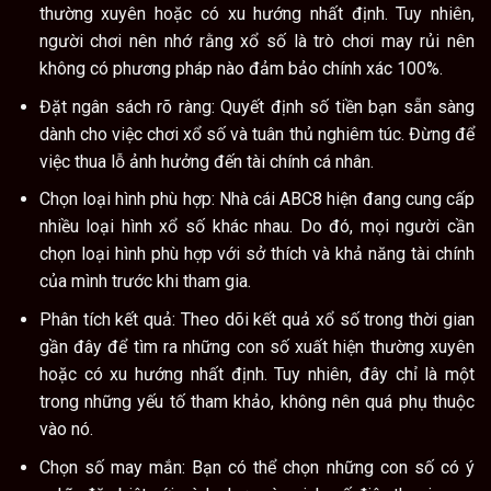
thường xuyên hoặc có xu hướng nhất định. Tuy nhiên,
người chơi nên nhớ rằng xổ số là trò chơi may rủi nên
không có phương pháp nào đảm bảo chính xác 100%.
Đặt ngân sách rõ ràng: Quyết định số tiền bạn sẵn sàng
dành cho việc chơi xổ số và tuân thủ nghiêm túc. Đừng để
việc thua lỗ ảnh hưởng đến tài chính cá nhân.
Chọn loại hình phù hợp: Nhà cái ABC8 hiện đang cung cấp
nhiều loại hình xổ số khác nhau. Do đó, mọi người cần
chọn loại hình phù hợp với sở thích và khả năng tài chính
của mình trước khi tham gia.
Phân tích kết quả: Theo dõi kết quả xổ số trong thời gian
gần đây để tìm ra những con số xuất hiện thường xuyên
hoặc có xu hướng nhất định. Tuy nhiên, đây chỉ là một
trong những yếu tố tham khảo, không nên quá phụ thuộc
vào nó.
Chọn số may mắn: Bạn có thể chọn những con số có ý