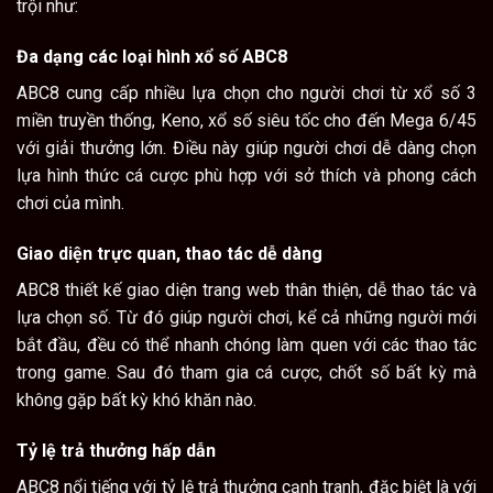
trội như:
Đa dạng các loại hình xổ số ABC8
ABC8 cung cấp nhiều lựa chọn cho người chơi từ xổ số 3
miền truyền thống, Keno, xổ số siêu tốc cho đến Mega 6/45
với giải thưởng lớn. Điều này giúp người chơi dễ dàng chọn
lựa hình thức cá cược phù hợp với sở thích và phong cách
chơi của mình.
Giao diện trực quan, thao tác dễ dàng
ABC8 thiết kế giao diện trang web thân thiện, dễ thao tác và
lựa chọn số. Từ đó giúp người chơi, kể cả những người mới
bắt đầu, đều có thể nhanh chóng làm quen với các thao tác
trong game. Sau đó tham gia cá cược, chốt số bất kỳ mà
không gặp bất kỳ khó khăn nào.
Tỷ lệ trả thưởng hấp dẫn
ABC8 nổi tiếng với tỷ lệ trả thưởng cạnh tranh, đặc biệt là với