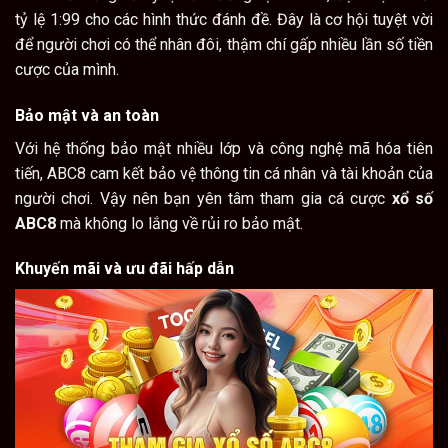
tỷ lệ 1:99 cho các hình thức đánh đề. Đây là cơ hội tuyệt vời
để người chơi có thể nhân đôi, thậm chí gấp nhiều lần số tiền
cược của mình.
Bảo mật và an toàn
Với hệ thống bảo mật nhiều lớp và công nghệ mã hóa tiên
tiến, ABC8 cam kết bảo vệ thông tin cá nhân và tài khoản của
người chơi. Vậy nên bạn yên tâm tham gia cá cược
xổ số
ABC8
mà không lo lắng về rủi ro bảo mật.
Khuyến mãi và ưu đãi hấp dẫn